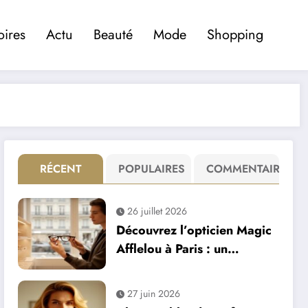
oires
Actu
Beauté
Mode
Shopping
RÉCENT
POPULAIRES
COMMENTAIRE
26 juillet 2026
Découvrez l’opticien Magic
Afflelou à Paris : un
engagement fort pour votre
santé visuelle
27 juin 2026