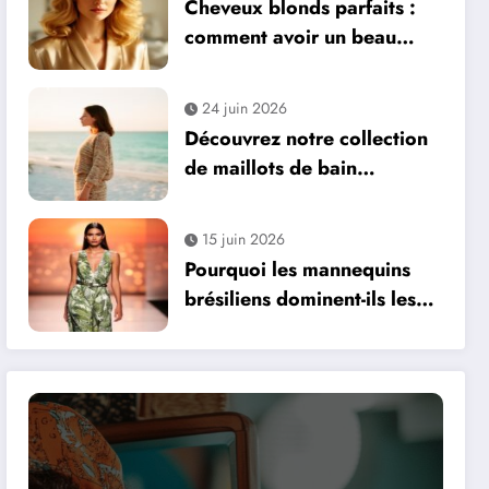
Cheveux blonds parfaits :
comment avoir un beau
blond avec l’aide d’un
professionnel
24 juin 2026
Découvrez notre collection
de maillots de bain
tendance et éco-
responsables pour femmes
15 juin 2026
Pourquoi les mannequins
brésiliens dominent-ils les
campagnes publicitaires
internationales