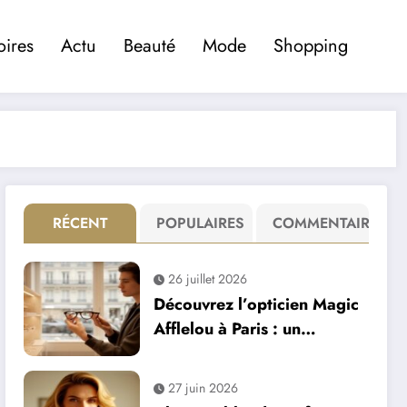
oires
Actu
Beauté
Mode
Shopping
RÉCENT
POPULAIRES
COMMENTAIRE
26 juillet 2026
Découvrez l’opticien Magic
Afflelou à Paris : un
engagement fort pour votre
santé visuelle
27 juin 2026