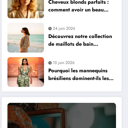
Cheveux blonds parfaits :
comment avoir un beau
blond avec l’aide d’un
professionnel
24 juin 2026
Découvrez notre collection
de maillots de bain
tendance et éco-
responsables pour femmes
15 juin 2026
Pourquoi les mannequins
brésiliens dominent-ils les
campagnes publicitaires
internationales